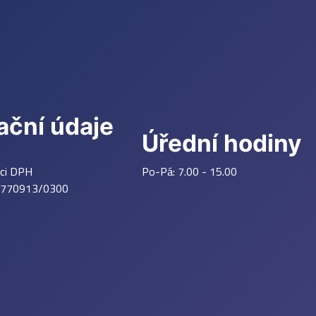
ační údaje
Úřední hodiny
tci DPH
Po-Pá: 7.00 - 15.00
770913/0300