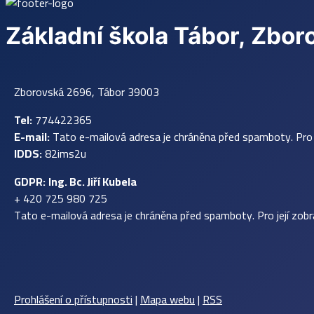
Základní škola Tábor, Zbo
Zborovská 2696, Tábor 39003
Tel:
774422365
E-mail:
Tato e-mailová adresa je chráněna před spamboty. Pro j
IDDS:
82ims2u
GDPR:
Ing. Bc. Jiří Kubela
+ 420 725 980 725
Tato e-mailová adresa je chráněna před spamboty. Pro její zobr
Prohlášení o přístupnosti
|
Mapa webu
|
RSS