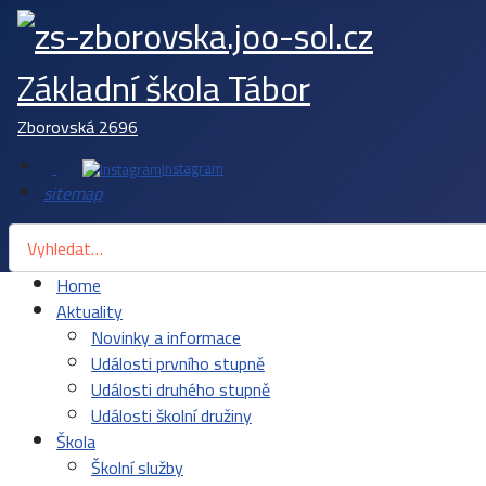
Základní škola Tábor
Zborovská 2696
Instagram
sitemap
Hledat
Home
Aktuality
Novinky a informace
Události prvního stupně
Události druhého stupně
Události školní družiny
Škola
Školní služby