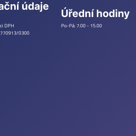
ační údaje
Úřední hodiny
tci DPH
Po-Pá: 7.00 - 15.00
770913/0300