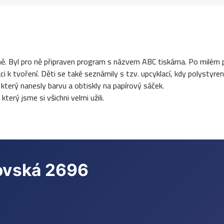
ě. Byl pro ně připraven program s názvem ABC tiskárna. Po milém př
i k tvoření. Děti se také seznámily s tzv. upcyklací, kdy polystyreno
 který nanesly barvu a obtiskly na papírový sáček.
terý jsme si všichni velmi užili.
rovská 2696