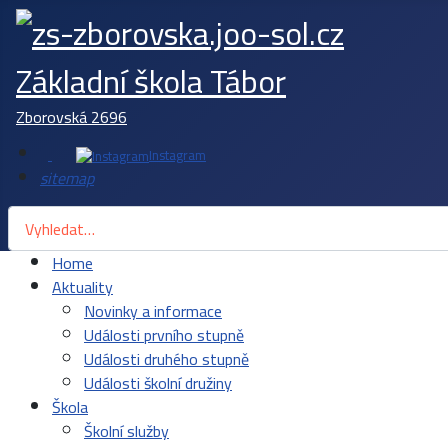
Základní škola Tábor
Zborovská 2696
Instagram
sitemap
Hledat
Home
Aktuality
Novinky a informace
Události prvního stupně
Události druhého stupně
Události školní družiny
Škola
Školní služby