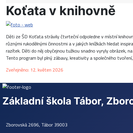
Koťata v knihovně
Děti ze ŠD Koťata strávily čtvrteční odpoledne v místní knihovn
různými rukodělnými činnostmi a v jakých knížkách hledat inspirac
razítek. Děti do něj obyčejnou tužkou snadno vyryly obrázek, na
Tento program byl plný zábavy, kreativity a společného tvoření, k
Základní údaje
Zveřejněno: 12. květen 2026
Základní škola Tábor, Zbo
Zborovská 2696, Tábor 39003