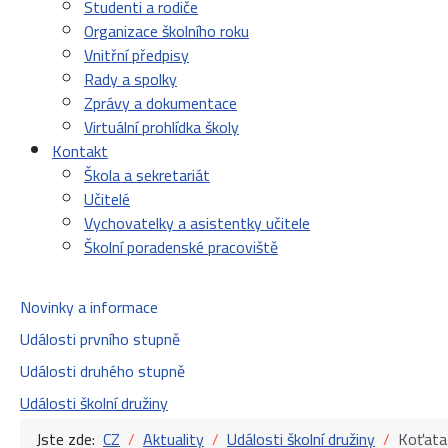
Studenti a rodiče
Organizace školního roku
Vnitřní předpisy
Rady a spolky
Zprávy a dokumentace
Virtuální prohlídka školy
Kontakt
Škola a sekretariát
Učitelé
Vychovatelky a asistentky učitele
Školní poradenské pracoviště
Novinky a informace
Události prvního stupně
Události druhého stupně
Události školní družiny
Jste zde:
CZ
Aktuality
Události školní družiny
Koťata