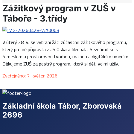
Zážitkový program v ZUŠ v
Táboře - 3.třídy
V úterý 28. 4. se vybraní žáci zúčastnili zážitkového programu,
který pro ně připravila ZUŠ Oskara Nedbala. Seznámili se s
řemeslem a prostorovou tvorbou, malbou a digitálním uměním.
Děkujeme ZUŠ za pestrý program, který si děti velmi užily.
Základní údaje
Zveřejněno: 7. květen 2026
Základní škola Tábor, Zborovská
2696