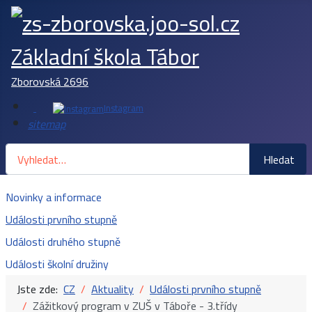
Základní škola Tábor
Zborovská 2696
Instagram
sitemap
Hledat
Hledat
Novinky a informace
Události prvního stupně
Události druhého stupně
Události školní družiny
Jste zde:
CZ
Aktuality
Události prvního stupně
Zážitkový program v ZUŠ v Táboře - 3.třídy