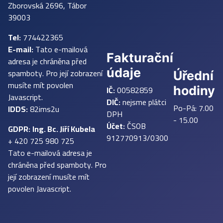
Zborovská 2696, Tábor
39003
Tel:
774422365
E-mail:
Tato e-mailová
Fakturační
adresa je chráněna před
údaje
spamboty. Pro její zobrazení
Úřední
musíte mít povolen
IČ:
00582859
hodiny
Javascript.
DIČ:
nejsme plátci
Po-Pá: 7.00
IDDS:
82ims2u
DPH
- 15.00
Účet:
ČSOB
GDPR:
Ing. Bc. Jiří Kubela
912770913/0300
+ 420 725 980 725
Tato e-mailová adresa je
chráněna před spamboty. Pro
její zobrazení musíte mít
povolen Javascript.